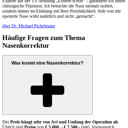
Experte aus der TV-Sendung „Extrem schön“ – garantiere ich Ihnen
chirurgische Präzision. Ich betrachte die Nase niemals isoliert,
sondern immer im Einklang mit Ihrer Persönlichkeit. Jede von mir
operierte Nase wirkt natürlich und nicht „gemacht“.
über Dr. Michael Pichelmaier
Häufige Fragen zum Thema
Nasenkorrektur
Was kostet eine Nasenkorrektur?
Der
Preis hängt sehr von Art und Umfang der Operation ab
.
Üblich sind
Preise
von
€ 5.000, - € 7.500,-
(inkl. Vorgespräch,