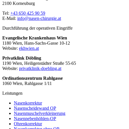
2100 Korneuburg
Tel:
+43 650 425 90 59
E-Mail:
info@nasen-chirurgie.at
Durchführung der operativen Eingriffe
Evangelische Krankenhaus Wien
1180 Wien, Hans-Sachs-Gasse 10-12
Website:
ekhwien.at
Privatklink Döbling
1190 Wien, Heiligenstädter Straße 55-65
Website:
privatklinik-doebling.at
Ordinationszentrum Rahlgasse
1060 Wien, Rahlgasse 1/11
Leistungen
Nasenkorrektur
Nasenscheidewand OP
Nasenmuschelverkleinerung
Nasennebenhöhlen-OP
Ohrenkorrektur
Nasenkorrektur ohne OP