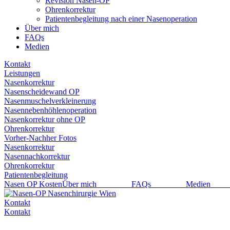
Revision Nasen-OP
Ohrenkorrektur
Patientenbegleitung nach einer Nasenoperation
Über mich
FAQs
Medien
Kontakt
Leistungen
Nasenkorrektur
Nasenscheidewand OP
Nasenmuschelverkleinerung
Nasennebenhöhlenoperation
Nasenkorrektur ohne OP
Ohrenkorrektur
Vorher-Nachher Fotos
Nasenkorrektur
Nasennachkorrektur
Ohrenkorrektur
Patientenbegleitung
Nasen OP Kosten
Über mich
FAQs
Medi
Kontakt
Kontakt